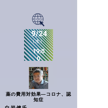
9/24
（水）
19:0
0
薬の費用対効果―コロナ、認
知症
白岩健氏