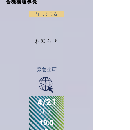
合機構理事長
詳しく見る
お知らせ
​緊急企画
4/21
（月）
19:0