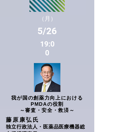
（月）
5/26
19:0
0
我が国の創薬力向上における
PMDAの役割
～審査・安全・救済～
藤原康弘氏
独立行政法人・医薬品医療機器総