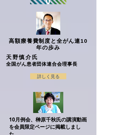
0
高額療養費制度と全がん連10
年の歩み
天野慎介氏
全国がん患者団体連合会理事長
詳しく見る
10月例会、榊原千秋氏の
講演動画
を
会員限定ページに
掲載しまし
た。