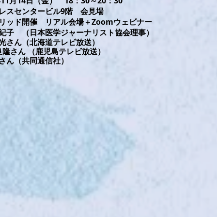
11月14日（金） 18：30～20：30
プレスセンタービル9階 会見場
ブリッド開催 リアル会場＋Zoomウェビナー
由紀子 （日本医学ジャーナリスト協会理事）
光さん（北海道テレビ放送）
良隆さん （鹿児島テレビ放送）
さん（共同通信社）