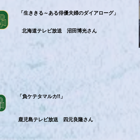
「生ききる～ある俳優夫婦のダイアローグ」
北海道テレビ放送 沼田博光さん
「負ケテタマルカ!!」
鹿児島テレビ放送 四元良隆さん