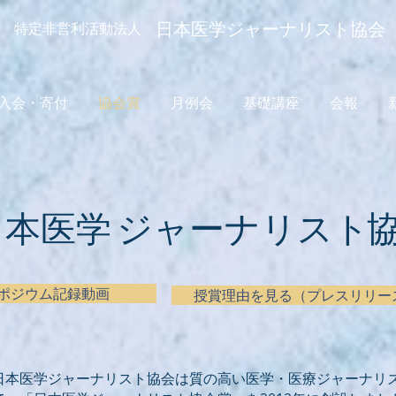
日本医学ジャーナリスト協会
​特定非営利活動法人
入会・寄付
協会賞
月例会
基礎講座
会報
日本医学
ジャーナリスト
ポジウム記録動画
授賞理由を見る（プレスリリー
日本医学ジャーナリスト協会は質の高い医学・医療ジャーナリ