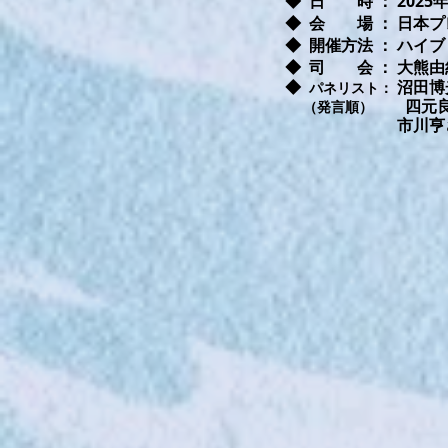
◆ 日 時 ： 2025年
◆ 会 場 ： 日本
◆
開催方法 ： ハイ
◆
司 会 ： 大熊
◆
沼田博
パネリスト：
四元
（発言順）
​
市川亨