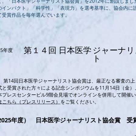
て、「日本医学ジャーナリスト協会賞」を2012年に創設しま
のインパクト」「科学性」「表現力」を選考基準に、協会内に
て受賞作品を毎年選んでいます。
第１４回
日本医学
ジャーナリ
25年度
ト
年度、第14回日本医学ジャーナリスト協会賞は、厳正なる審査の
式と受賞された方々による記念シンポジウムを11月14日（金）
本プレスセンタービル9階会見場でオンラインを併用して開催
はこちら（プレスリリース）
をご覧ください。
（2025年度） 日本医学ジャーナリスト協会賞 受