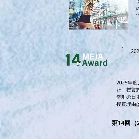
20
2025
た。授賞
幸町の日
授賞理由
第14回