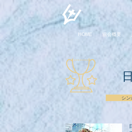
HOME
協会概要
​
シン